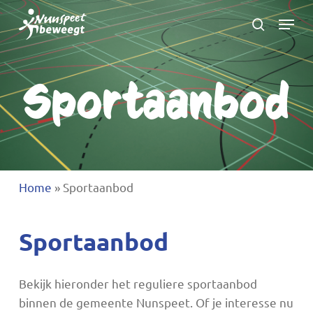
Ga
Menu
naar
zoeken
Menu
hoofdinhoud
sluite
Sportaanbod
Home
»
Sportaanbod
Sportaanbod
Bekijk hieronder het reguliere sportaanbod
binnen de gemeente Nunspeet. Of je interesse nu