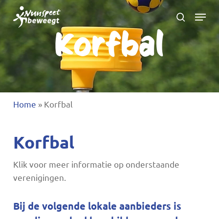
Ga
Menu
naar
zoeken
Korfbal
Menu
hoofdinhoud
sluite
Home
»
Korfbal
Korfbal
Klik voor meer informatie op onderstaande
verenigingen.
Bij de volgende lokale aanbieders is