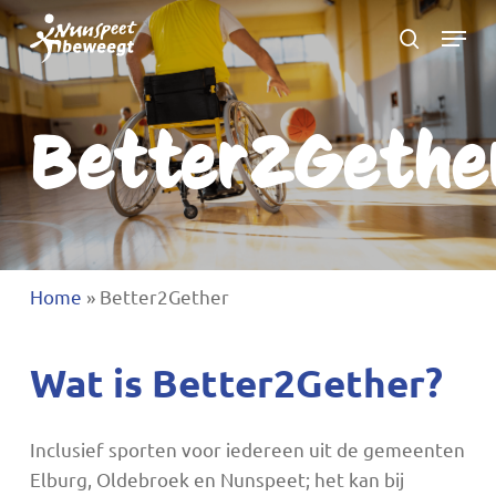
Ga
Menu
naar
zoeken
Menu
hoofdinhoud
sluite
Better2Gethe
Home
»
Better2Gether
Wat is Better2Gether?
Inclusief sporten voor iedereen uit de gemeenten
Elburg, Oldebroek en Nunspeet; het kan bij