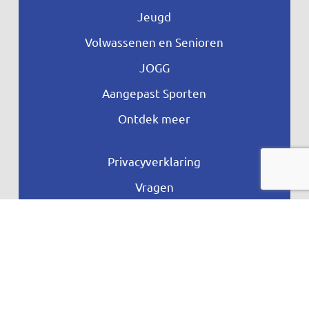
Jeugd
Volwassenen en Senioren
JOGG
Aangepast Sporten
Ontdek meer
Privacyverklaring
Vragen
Proclaime
Toegankelijkheid
© copyright Nunspeet Beweegt – Designed
by
Giraffes4Zebras