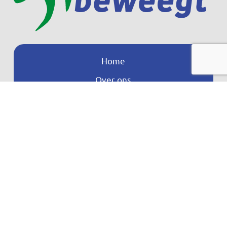
Home
Over ons
Nieuws
Agenda
Contact
Jeugd
Volwassenen en Senioren
JOGG
Aangepast Sporten