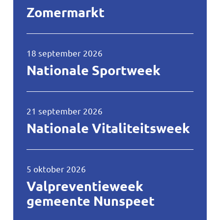
Zomermarkt
Nationale
18 september 2026
Sportweek
Nationale Sportweek
Nationale
21 september 2026
Vitaliteitsweek
Nationale Vitaliteitsweek
Valpreventieweek
5 oktober 2026
gemeente
Nunspeet
Valpreventieweek
gemeente Nunspeet