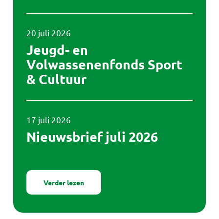
Jeugd-
20 juli 2026
en
Volwassenenfonds
Jeugd- en
Sport
Volwassenenfonds Sport
&
& Cultuur
Cultuur
Nieuwsbrief
17 juli 2026
juli
2026
Nieuwsbrief juli 2026
Verder lezen