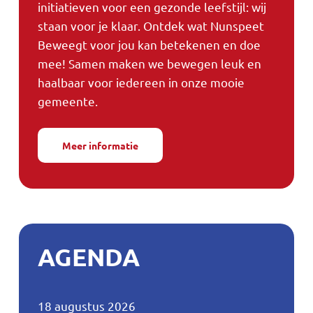
initiatieven voor een gezonde leefstijl: wij
staan voor je klaar. Ontdek wat Nunspeet
Beweegt voor jou kan betekenen en doe
mee! Samen maken we bewegen leuk en
haalbaar voor iedereen in onze mooie
gemeente.
Meer informatie
AGENDA
Zomermarkt
18 augustus 2026