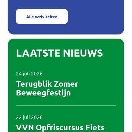
Alle activiteiten
LAATSTE NIEUWS
Terugblik
24 juli 2026
Zomer
Beweegfestijn
Terugblik Zomer
Beweegfestijn
VVN
22 juli 2026
Opfriscursus
Fiets
VVN Opfriscursus Fiets