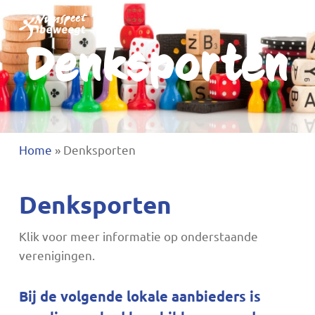
Ga
Menu
naar
zoeken
Denksporten
Menu
hoofdinhoud
sluite
Home
»
Denksporten
Denksporten
Klik voor meer informatie op onderstaande
verenigingen.
Bij de volgende lokale aanbieders is