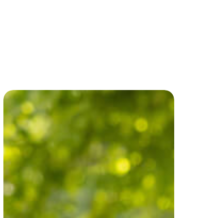
VVN
Opfriscursus
Fiets