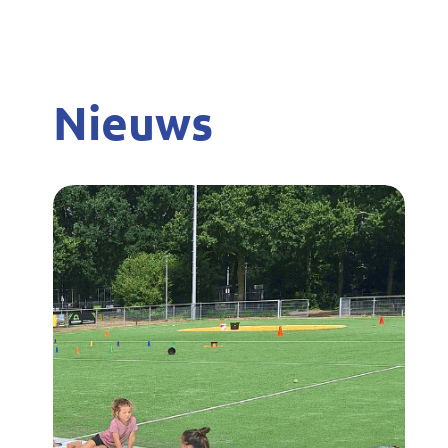
Nieuws
Terugblik
Zomer
n
Beweegfestijn