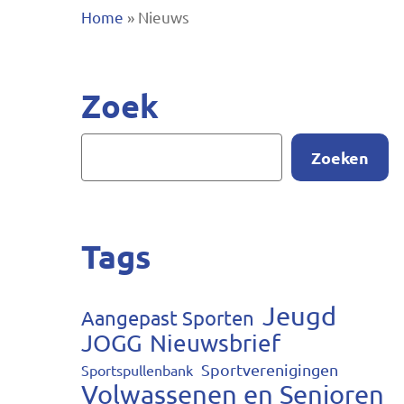
Home
»
Nieuws
Zoek
Zoeken
Druk op ENTER om te zoeken of ESC te sluite
Tags
Jeugd
Aangepast Sporten
JOGG
Nieuwsbrief
Sportverenigingen
Sportspullenbank
Volwassenen en Senioren