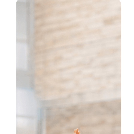
Jeugd-
en
Volwassenenfonds
Sport
&
Cultuur