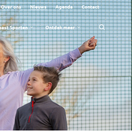
Over ons
Nieuws
Agenda
Contact
zoeken
ast Sporten
Ontdek meer