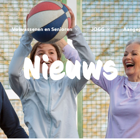
Volwassenen en Senioren
JOGG
Aangep
Nieuws