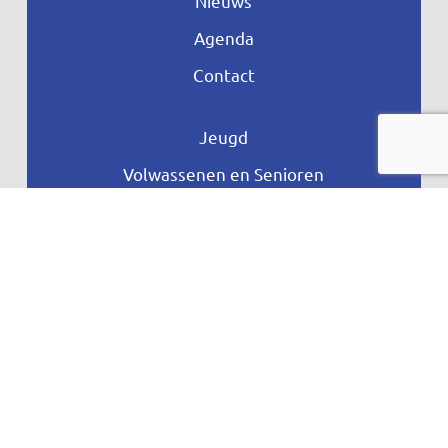
Nieuws
Agenda
Contact
Jeugd
Volwassenen en Senioren
JOGG
Aangepast Sporten
Ontdek meer
Privacyverklaring
Vragen
Proclaime