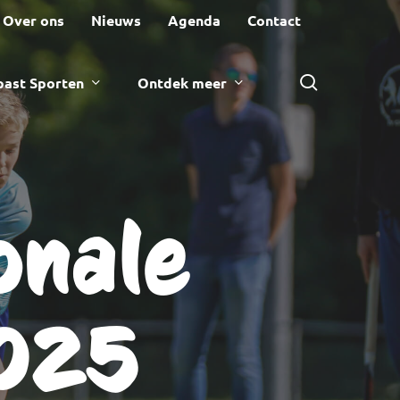
Over ons
Nieuws
Agenda
Contact
zoeken
ast Sporten
Ontdek meer
onale
025