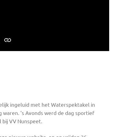
lijk ingeluid met het Waterspektakel in
 waren. ’s Avonds werd de dag sportief
l bij VV Nunspeet.
e nieuwe website, en op vrijdag 26