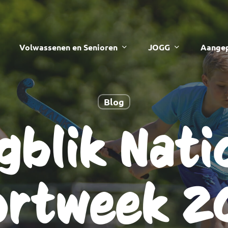
Volwassenen en Senioren
JOGG
Aangep
Blog
gblik Nati
ortweek 2