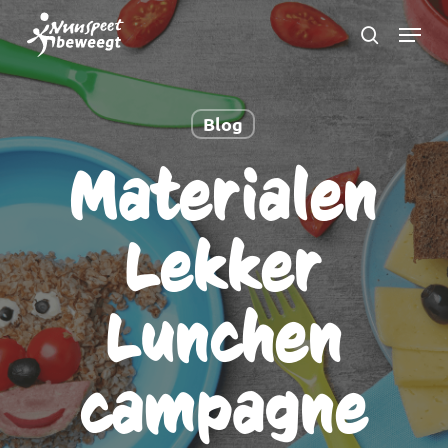
Ga
Menu
naar
zoeken
Menu
hoofdinhoud
sluite
Blog
Materialen
Lekker
Lunchen
campagne