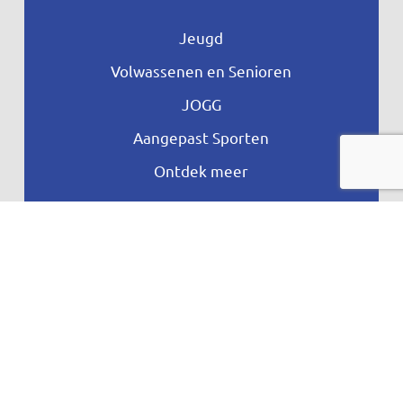
Jeugd
Volwassenen en Senioren
JOGG
Aangepast Sporten
Ontdek meer
Privacyverklaring
Vragen
Proclaime
Toegankelijkheid
© copyright Nunspeet Beweegt – Designed
by
Giraffes4Zebras