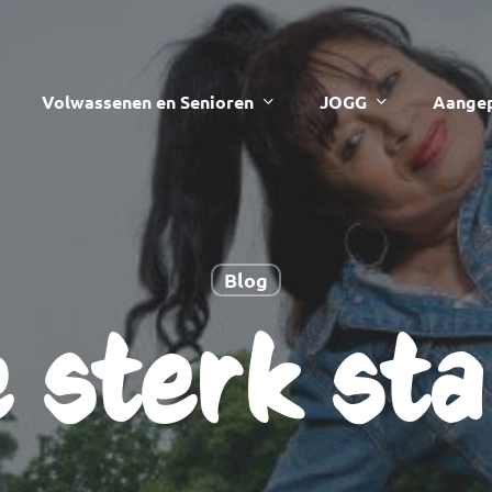
Volwassenen en Senioren
JOGG
Aangep
Blog
 sterk sta 