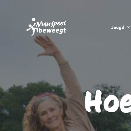
Ga
naar
hoofdinhoud
Jeugd
Hoe