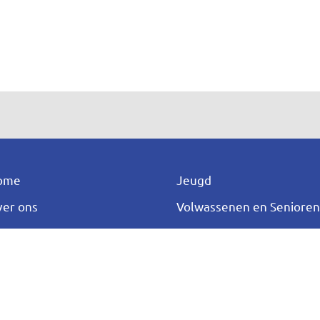
ome
Jeugd
er ons
Volwassenen en Seniore
ieuws
JOGG
genda
Aangepast Sporten
ntact
Ontdek meer