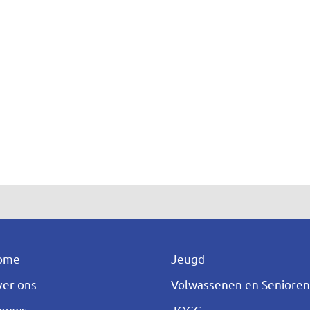
ome
Jeugd
er ons
Volwassenen en Seniore
ieuws
JOGG