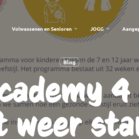
Volwassenen en Senioren
JOGG
Aangep
Blog
academy 4 
t weer sta