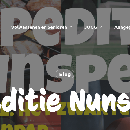
Volwassenen en Senioren
JOGG
Aangep
Blog
ditie Nun