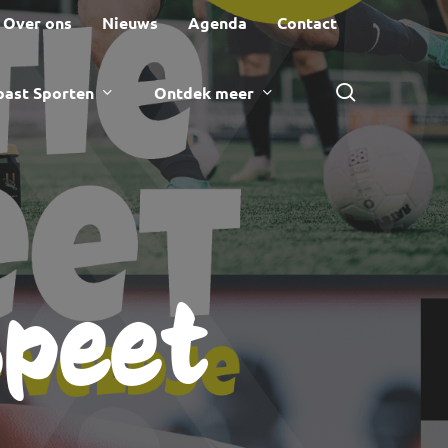
Over ons
Nieuws
Agenda
Contact
zoeken
ast Sporten
Ontdek meer
speet