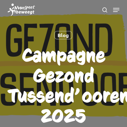
Ga
Menu
naar
zoeken
Menu
hoofdinhoud
sluite
Blog
Campagne
Gezond
Tussend’oore
2025