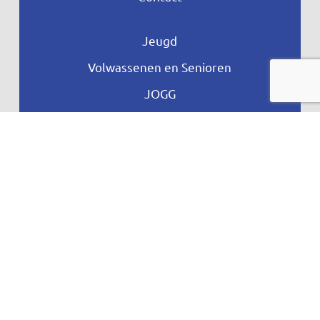
Jeugd
Volwassenen en Senioren
JOGG
Aangepast Sporten
Ontdek meer
Privacyverklaring
Vragen
Proclaime
Toegankelijkheid
© copyright Nunspeet Beweegt – Designed