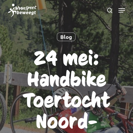
Ga
Menu
naar
zoeken
Menu
hoofdinhoud
sluite
Blog
24 mei:
Handbike
Toertocht
Noord-