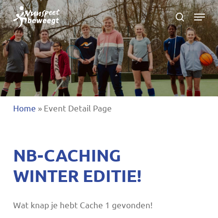
Ga
Menu
naar
zoeken
Menu
hoofdinhoud
sluite
Home
»
Event Detail Page
NB-CACHING
WINTER EDITIE!
Wat knap je hebt Cache 1 gevonden!