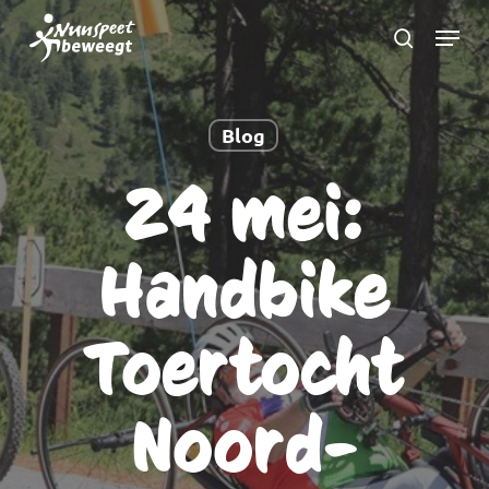
Ga
Menu
naar
zoeken
Menu
hoofdinhoud
sluite
Blog
24 mei:
Handbike
Toertocht
Noord-